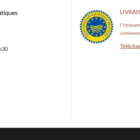
LIVRAI
utiques
(*Uniquem
continenta
Télécha
8h30