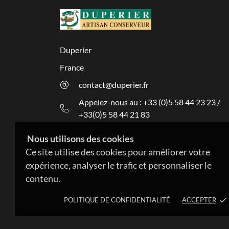
Duperier
France
contact@duperier.fr
Appelez-nous au : +33 (0)5 58 44 23 23 /
+33(0)5 58 44 21 83
Nous utilisons des cookies
Ce site utilise des cookies pour améliorer votre
expérience, analyser le trafic et personnaliser le
contenu.
POLITIQUE DE CONFIDENTIALITÉ
ACCEPTER
done