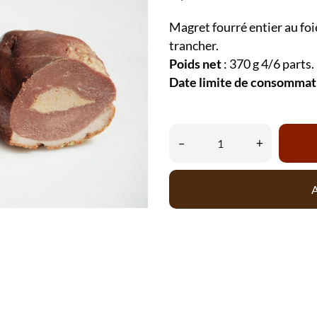
Magret fourré entier au foi
trancher.
Poids net
: 370 g 4/6 parts.
Date limite de consommat
–
+
A