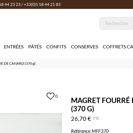
58 44 23 23 / +33(0)5 58 44 21 83
ENTRÉES
PÂTÉS
CONFITS
CONSERVES
COFFRETS C
E DE CANARD (370 g)
0
MAGRET FOURRÉ E
(370 G)
26,70 €
TTC
Référence:
MFF370