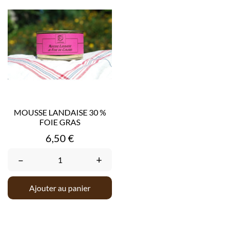
MOUSSE LANDAISE 30 %
FOIE GRAS
Prix
6,50 €
–
+
Ajouter au panier