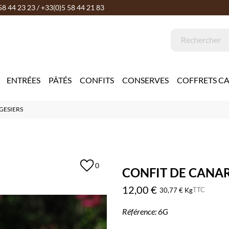
58 44 23 23 / +33(0)5 58 44 21 83
ENTRÉES
PÂTÉS
CONFITS
CONSERVES
COFFRETS C
GESIERS
0
CONFIT DE CANAR
12,00 €
TTC
30,77 € Kg
Référence:
6G