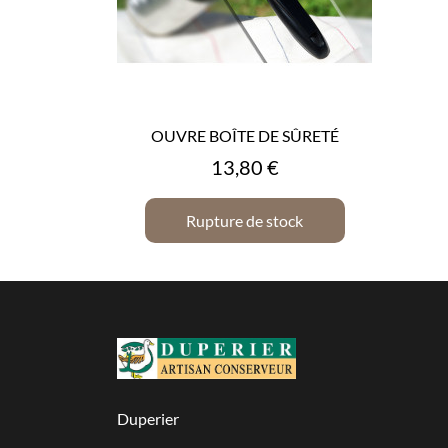
OUVRE BOÎTE DE SÛRETÉ
Prix
13,80 €
Rupture de stock
Duperier