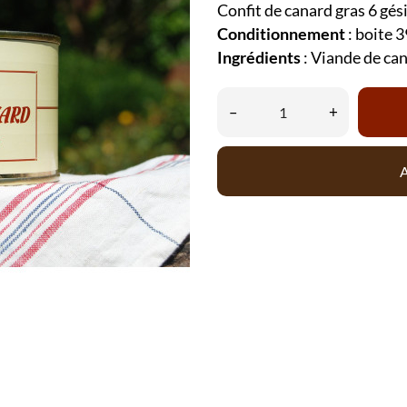
Confit de canard gras 6 gés
Conditionnement
: boite 3
Ingrédients
: Viande de cana
–
+
A