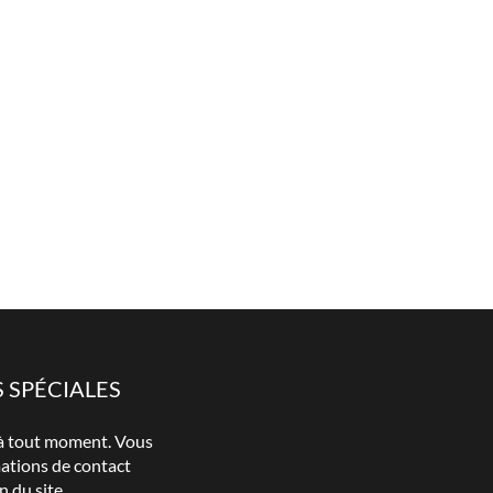
 SPÉCIALES
 à tout moment. Vous
mations de contact
n du site.