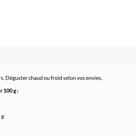
rs. Déguster chaud ou froid selon vos envies.
 100 g :
 g